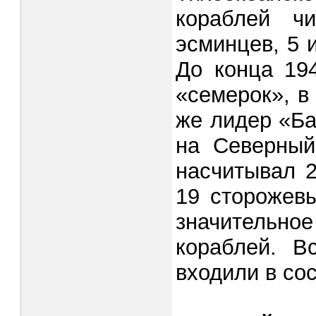
кораблей ч
эсминцев, 5 
До конца 19
«семерок», в
же ли­дер «Б
на Северный
насчитывал 2
19 сторожевы
значительное
кораблей. В
входили в сос