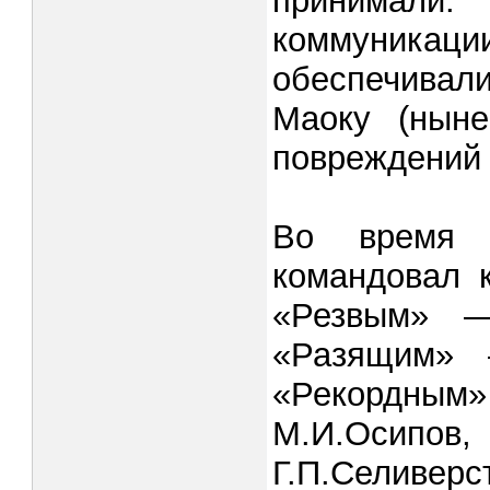
принимали
коммуникаци
обеспечивали
Маоку (ныне
поврежде­ний
Во время 
командовал к
«Резвым» —
«Разящим» —
«Рекордн
М.И.Осипов,
Г.П.Селивер