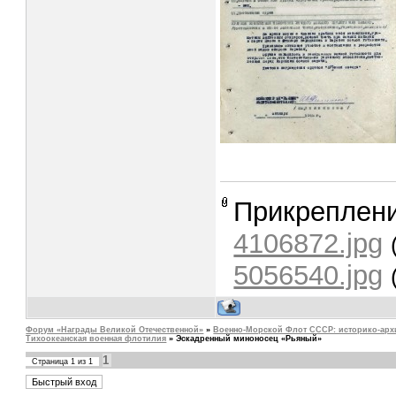
Прикреплен
4106872.jpg
5056540.jpg
Форум «Награды Великой Отечественной»
»
Военно-Mорской Флот СССР: историко-арх
Тихоокеанская военная флотилия
»
Эскадренный миноносец «Рьяный»
1
Страница
1
из
1