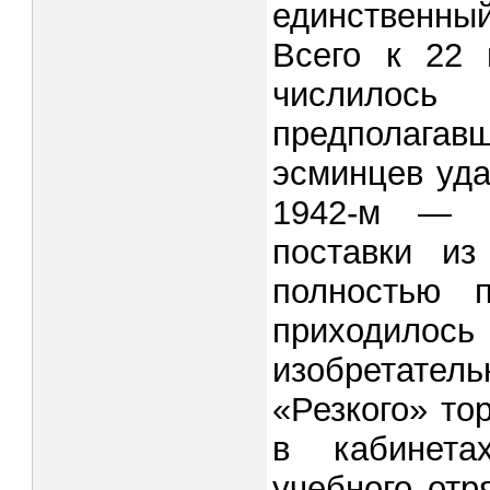
единственный
Всего к 22 
числилось
предполагав
эсминцев уда
1942-м — п
поставки из
полностью п
прихо­ди
изобретател
«Резкого» то
в кабине­т
учебного отр