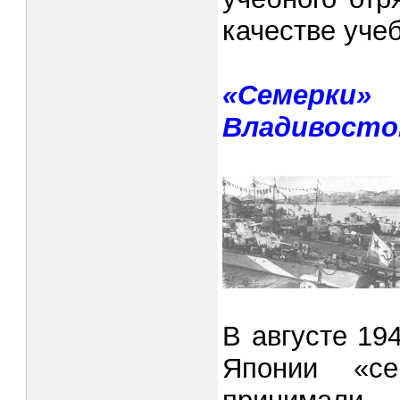
ка­честве уче
«Семерки»
Владивостоке
В августе 19
Японии «се