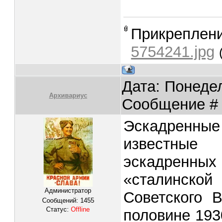
Прикреплен
5754241.jpg
Дата: Понедел
Архивариус
Сообщение 
Эскадренны
известные
эскадренны
«сталинск
Администратор
Советского 
Сообщений:
1455
Статус:
Offline
половине 193