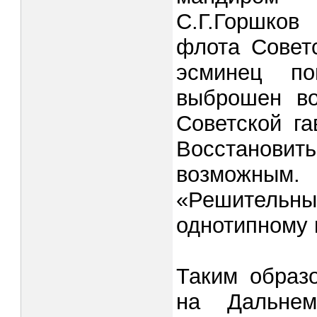
С.Г.Горшков
флота Советс
эсминец п
выброшен во
Советской га
Восстановит
возможны
«Решительн
однотипному
Таким образ
на Дальне