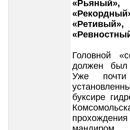
«Рьяный»
«Рекордный
«Ретивый
«Ревностный
Головной «с
должен был 
Уже почти 
установленн
буксире гидр
Комсомольск
прохожде­ния
мандиром 