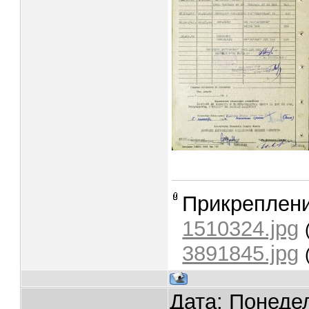
Прикреплен
1510324.jpg
3891845.jpg
Дата: Понедел