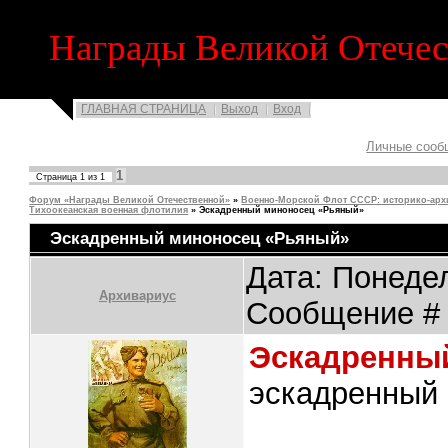
Награды Великой Отече
ГЛАВНАЯ СТРАНИЦА
Выход
Вход
Личные сооб
1
Страница
1
из
1
Форум «Награды Великой Отечественной»
»
Военно-Mорской Флот СССР: историко-арх
Тихоокеанская военная флотилия
»
Эскадренный миноносец «Рьяный»
Эскадренный миноносец «Рьяный»
Дата: Понедел
Архивариус
Сообщение 
Эскадренны
эскадренный 